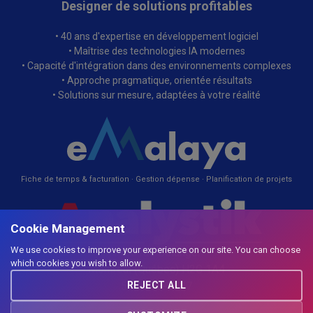
Designer de solutions profitables
• 40 ans d'expertise en développement logiciel
• Maîtrise des technologies IA modernes
• Capacité d'intégration dans des environnements complexes
• Approche pragmatique, orientée résultats
• Solutions sur mesure, adaptées à votre réalité
Fiche de temps & facturation · Gestion dépense · Planification de projets
Cookie Management
We use cookies to improve your experience on our site. You can choose
1430 rue Bélanger
which cookies you wish to allow.
Montréal (Québec) H2G 1A4
REJECT ALL
514-278-2727